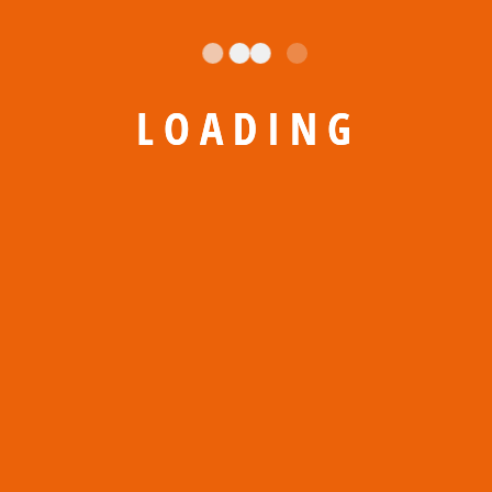
L
O
A
D
I
N
G
Стандартні
конструкції