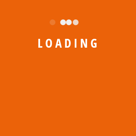
вашій ніші та бюджету.
Готові створити незабутні
подарунки?
L
O
A
D
I
N
G
Залиште запит на прорахунок тиражу, і наші менеджери
підберуть найкращі варіанти нанесення саме для вашого
макета!
Список послуг
Брендування
Вивіски