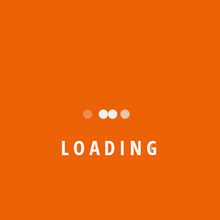
L
O
A
D
I
N
G