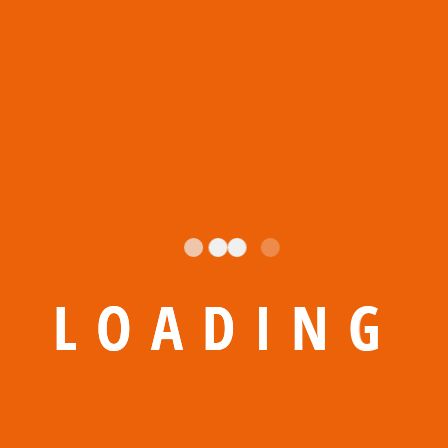
L
O
A
D
I
N
G